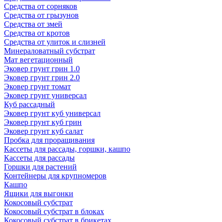
Средства от сорняков
Средства от грызунов
Средства от змей
Средства от кротов
Средства от улиток и слизней
Минераловатный субстрат
Мат вегетационный
Эковер грунт грин 1.0
Эковер грунт грин 2.0
Эковер грунт томат
Эковер грунт универсал
Куб рассадный
Эковер грунт куб универсал
Эковер грунт куб грин
Эковер грунт куб салат
Пробка для проращивания
Кассеты для рассады, горшки, кашпо
Кассеты для рассады
Горшки для растений
Контейнеры для крупномеров
Кашпо
Ящики для выгонки
Кокосовый субстрат
Кокосовый субстрат в блоках
Кокосовый субстрат в брикетах