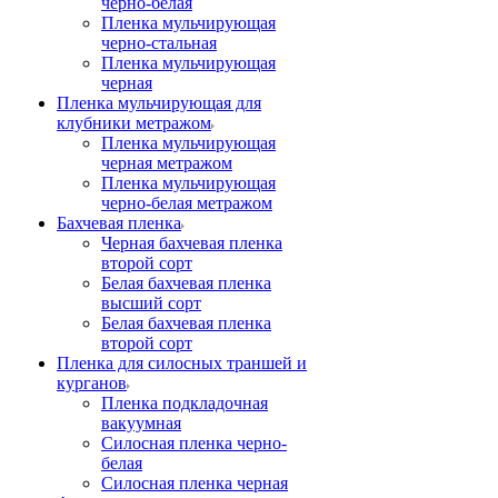
черно-белая
Пленка мульчирующая
черно-стальная
Пленка мульчирующая
черная
Пленка мульчирующая для
клубники метражом
Пленка мульчирующая
черная метражом
Пленка мульчирующая
черно-белая метражом
Бахчевая пленка
Черная бахчевая пленка
второй сорт
Белая бахчевая пленка
высший сорт
Белая бахчевая пленка
второй сорт
Пленка для силосных траншей и
курганов
Пленка подкладочная
вакуумная
Силосная пленка черно-
белая
Силосная пленка черная