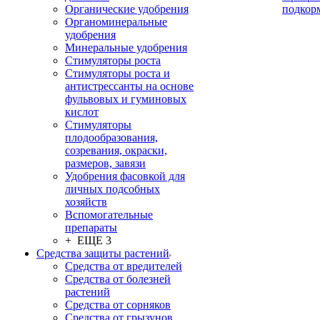
Органические удобрения
подкор
Органоминеральные
удобрения
Минеральные удобрения
Стимуляторы роста
Стимуляторы роста и
антистрессанты на основе
фульвовых и гуминовых
кислот
Стимуляторы
плодообразования,
созревания, окраски,
размеров, завязи
Удобрения фасовкой для
личных подсобных
хозяйств
Вспомогательные
препараты
+ ЕЩЕ 3
Средства защиты растений
Средства от вредителей
Средства от болезней
растений
Средства от сорняков
Средства от грызунов