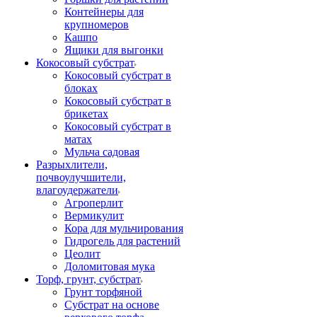
Контейнеры для
крупномеров
Кашпо
Ящики для выгонки
Кокосовый субстрат
Кокосовый субстрат в
блоках
Кокосовый субстрат в
брикетах
Кокосовый субстрат в
матах
Мульча садовая
Разрыхлители,
почвоулучшители,
влагоудержатели
Агроперлит
Вермикулит
Кора для мульчирования
Гидрогель для растений
Цеолит
Доломитовая мука
Торф, грунт, субстрат
Грунт торфяной
Субстрат на основе