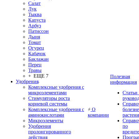
Салат
Лук
Тыква
Капуста
Арбуз
Патиссон
Дыня
Томат
Огурец
Кабачок
Баклажан
Перец
Травы
+ ЕЩЕ 7
Полезная
Удобрения
информация
Комплексные удобрения с
микроэлементами
Статьи
Стимуляторы роста
руково
корневой системы
Справо
Комплексные удобрения с
О
болезн
аминокислотами
компании
растен
Микроэлементы
Справо
Удобрения
по
пролонгированного
вредит
действия
Прогр