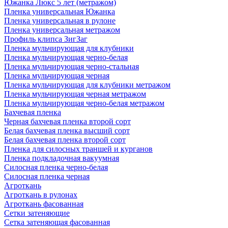
Южанка Люкс 5 лет (метражом)
Пленка универсальная Южанка
Пленка универсальная в рулоне
Пленка универсальная метражом
Профиль клипса ЗигЗаг
Пленка мульчирующая для клубники
Пленка мульчирующая черно-белая
Пленка мульчирующая черно-стальная
Пленка мульчирующая черная
Пленка мульчирующая для клубники метражом
Пленка мульчирующая черная метражом
Пленка мульчирующая черно-белая метражом
Бахчевая пленка
Черная бахчевая пленка второй сорт
Белая бахчевая пленка высший сорт
Белая бахчевая пленка второй сорт
Пленка для силосных траншей и курганов
Пленка подкладочная вакуумная
Силосная пленка черно-белая
Силосная пленка черная
Агроткань
Агроткань в рулонах
Агроткань фасованная
Сетки затеняющие
Сетка затеняющая фасованная