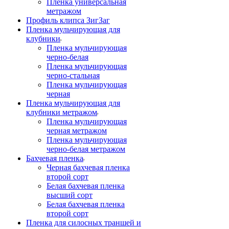
Пленка универсальная
метражом
Профиль клипса ЗигЗаг
Пленка мульчирующая для
клубники
Пленка мульчирующая
черно-белая
Пленка мульчирующая
черно-стальная
Пленка мульчирующая
черная
Пленка мульчирующая для
клубники метражом
Пленка мульчирующая
черная метражом
Пленка мульчирующая
черно-белая метражом
Бахчевая пленка
Черная бахчевая пленка
второй сорт
Белая бахчевая пленка
высший сорт
Белая бахчевая пленка
второй сорт
Пленка для силосных траншей и