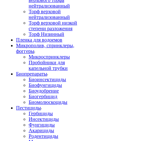
верхового торфа
нейтрализованный
Торф верховой
нейтрализованный
Торф верховой низкой
степени разложения
Торф Низинный
Пленка для водоемов
Микрополив, спринклеры,
фоггеры
Микроспринклеры
Пробойники для
капельной трубки
Биопрепараты
Биоинсектициды
Биофунгициды
Биоудобрение
Биогербицид
Биомолюскоциды
Пестициды
Гербициды
Инсектициды
Фунгициды
Акарициды
Родентициды