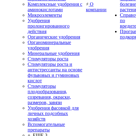
Комплексные удобрения с
О
болезн
аминокислотами
компании
растен
Микроэлементы
Справо
Удобрения
по
пролонгированного
вредит
действия
Прогр
Органические удобрения
подкор
Органоминеральные
удобрения
Минеральные удобрения
Стимуляторы роста
Стимуляторы роста и
антистрессанты на основе
фульвовых и гуминовых
кислот
Стимуляторы
плодообразования,
созревания, окраски,
размеров, завязи
Удобрения фасовкой для
личных подсобных
хозяйств
Вспомогательные
препараты
+ ЕЩЕ 3