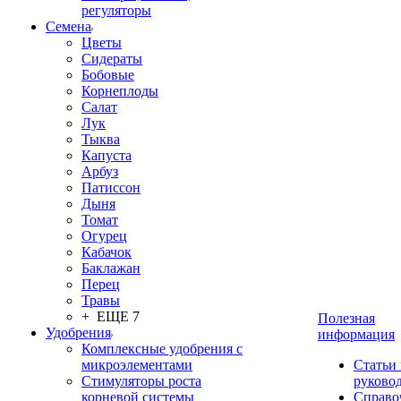
регуляторы
Семена
Цветы
Сидераты
Бобовые
Корнеплоды
Салат
Лук
Тыква
Капуста
Арбуз
Патиссон
Дыня
Томат
Огурец
Кабачок
Баклажан
Перец
Травы
+ ЕЩЕ 7
Полезная
Удобрения
информация
Комплексные удобрения с
микроэлементами
Статьи
Стимуляторы роста
руково
корневой системы
Справо