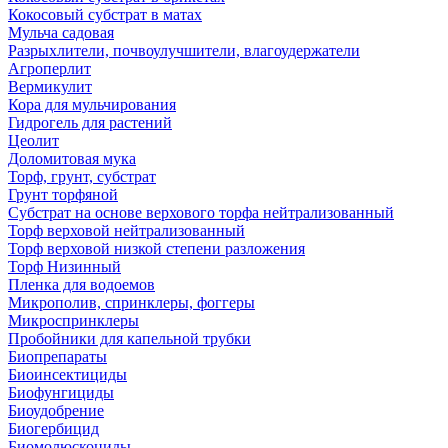
Кокосовый субстрат в матах
Мульча садовая
Разрыхлители, почвоулучшители, влагоудержатели
Агроперлит
Вермикулит
Кора для мульчирования
Гидрогель для растений
Цеолит
Доломитовая мука
Торф, грунт, субстрат
Грунт торфяной
Субстрат на основе верхового торфа нейтрализованный
Торф верховой нейтрализованный
Торф верховой низкой степени разложения
Торф Низинный
Пленка для водоемов
Микрополив, спринклеры, фоггеры
Микроспринклеры
Пробойники для капельной трубки
Биопрепараты
Биоинсектициды
Биофунгициды
Биоудобрение
Биогербицид
Биомолюскоциды