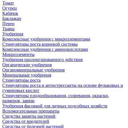
Томат
Огурец
Кабачок
Баклажан
Перец
Травы
Удобрения
Комплексные удобрения с микроэлементами
Стимуляторы роста корневой системы
Комплексные удобрения с аминокислотами
Микроэлементы
Удобрения пролонгированного действия
Органические удобрения
Органоминеральные удобрения
Минеральные удобрения
Стимуляторы роста
Стимуляторы роста и антистрессанты на основе фульвовых и
гуминовых кислот
Стимуляторы плодообразования, созревания, окраски,
размеров, завязи
Удобрения фасовкой для личных подсобных хозяйств
Вспомогательные препараты
Средства защиты растений
Средства от вредителей
Средства от болезней растений