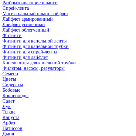
Разбрызгивающие шланги
Спрей-лента
Магистральный шланг лайфлет
Лайфлет армированный
Лайфлет усиленный
Лайфлет облегченный
Фитинги
Фитинги для капельной ленты
Фитинги для капельной трубки
Фитинги для спрей-ленты
Фитинги для лайфлет
Капельницы для капельной трубки
Фильтры, насосы, регуляторы
Семена
Цветы
Сидераты
Бобовые
Корнеплоды
Салат
Лук
Тыква
Капуста
Арбуз
Патиссон
Дыня