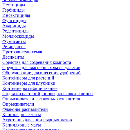
Пестициды
Гербициды
Инсектициды
Фунгициды
Акарициды
Родентициды
Моллюскоциды
Фумиганты
Ретарданты
Протравители семян
Десиканты
Средства для созревания компоста
Средства для выгребных ям и туалетов
Оборудование для внесения удобрений
Контейнеры для растений
Контейнеры для клубники
Контейнеры гибкие тканые
Подвязка растений, опоры, колышки, клипсы
Опрыскиватели, флаконы-распылители
Опрыскиватели
Флаконы-распылители
Капиллярные маты
Агроткань для капиллярных матов
Капиллярные маты