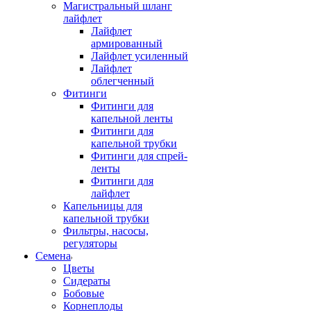
Магистральный шланг
лайфлет
Лайфлет
армированный
Лайфлет усиленный
Лайфлет
облегченный
Фитинги
Фитинги для
капельной ленты
Фитинги для
капельной трубки
Фитинги для спрей-
ленты
Фитинги для
лайфлет
Капельницы для
капельной трубки
Фильтры, насосы,
регуляторы
Семена
Цветы
Сидераты
Бобовые
Корнеплоды