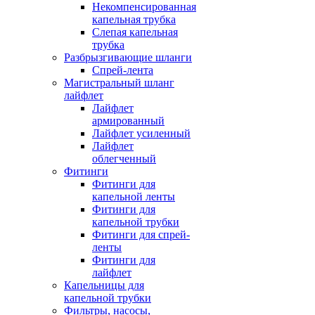
Некомпенсированная
капельная трубка
Слепая капельная
трубка
Разбрызгивающие шланги
Спрей-лента
Магистральный шланг
лайфлет
Лайфлет
армированный
Лайфлет усиленный
Лайфлет
облегченный
Фитинги
Фитинги для
капельной ленты
Фитинги для
капельной трубки
Фитинги для спрей-
ленты
Фитинги для
лайфлет
Капельницы для
капельной трубки
Фильтры, насосы,