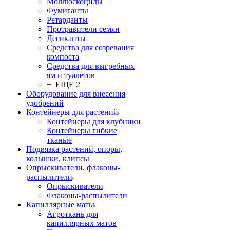
Моллюскоциды
Фумиганты
Ретарданты
Протравители семян
Десиканты
Средства для созревания
компоста
Средства для выгребных
ям и туалетов
+ ЕЩЕ 2
Оборудование для внесения
удобрений
Контейнеры для растений
Контейнеры для клубники
Контейнеры гибкие
тканые
Подвязка растений, опоры,
колышки, клипсы
Опрыскиватели, флаконы-
распылители
Опрыскиватели
Флаконы-распылители
Капиллярные маты
Агроткань для
капиллярных матов