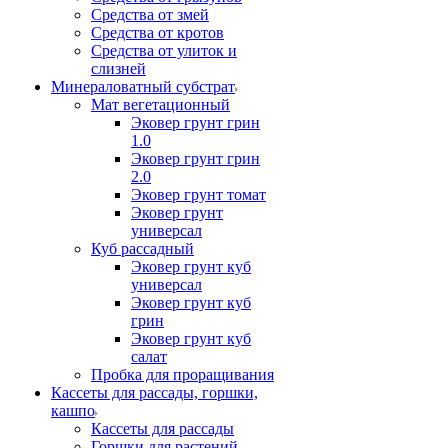
Средства от змей
Средства от кротов
Средства от улиток и
слизней
Минераловатный субстрат
Мат вегетационный
Эковер грунт грин
1.0
Эковер грунт грин
2.0
Эковер грунт томат
Эковер грунт
универсал
Куб рассадный
Эковер грунт куб
универсал
Эковер грунт куб
грин
Эковер грунт куб
салат
Пробка для проращивания
Кассеты для рассады, горшки,
кашпо
Кассеты для рассады
Горшки для растений