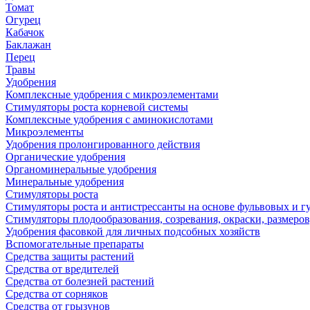
Томат
Огурец
Кабачок
Баклажан
Перец
Травы
Удобрения
Комплексные удобрения с микроэлементами
Стимуляторы роста корневой системы
Комплексные удобрения с аминокислотами
Микроэлементы
Удобрения пролонгированного действия
Органические удобрения
Органоминеральные удобрения
Минеральные удобрения
Стимуляторы роста
Стимуляторы роста и антистрессанты на основе фульвовых и 
Стимуляторы плодообразования, созревания, окраски, размеров,
Удобрения фасовкой для личных подсобных хозяйств
Вспомогательные препараты
Средства защиты растений
Средства от вредителей
Средства от болезней растений
Средства от сорняков
Средства от грызунов