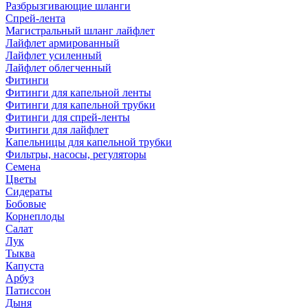
Разбрызгивающие шланги
Спрей-лента
Магистральный шланг лайфлет
Лайфлет армированный
Лайфлет усиленный
Лайфлет облегченный
Фитинги
Фитинги для капельной ленты
Фитинги для капельной трубки
Фитинги для спрей-ленты
Фитинги для лайфлет
Капельницы для капельной трубки
Фильтры, насосы, регуляторы
Семена
Цветы
Сидераты
Бобовые
Корнеплоды
Салат
Лук
Тыква
Капуста
Арбуз
Патиссон
Дыня