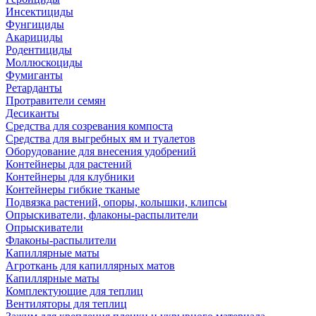
Инсектициды
Фунгициды
Акарициды
Родентициды
Моллюскоциды
Фумиганты
Ретарданты
Протравители семян
Десиканты
Средства для созревания компоста
Средства для выгребных ям и туалетов
Оборудование для внесения удобрений
Контейнеры для растений
Контейнеры для клубники
Контейнеры гибкие тканые
Подвязка растений, опоры, колышки, клипсы
Опрыскиватели, флаконы-распылители
Опрыскиватели
Флаконы-распылители
Капиллярные маты
Агроткань для капиллярных матов
Капиллярные маты
Комплектующие для теплиц
Вентиляторы для теплиц