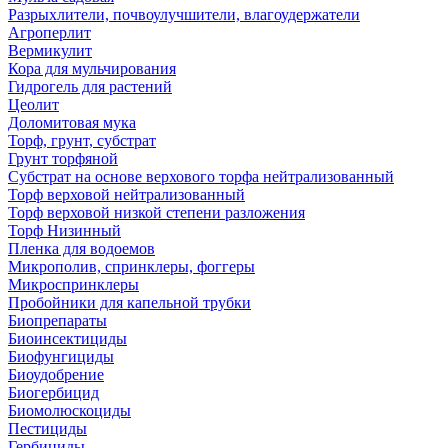
Разрыхлители, почвоулучшители, влагоудержатели
Агроперлит
Вермикулит
Кора для мульчирования
Гидрогель для растений
Цеолит
Доломитовая мука
Торф, грунт, субстрат
Грунт торфяной
Субстрат на основе верхового торфа нейтрализованный
Торф верховой нейтрализованный
Торф верховой низкой степени разложения
Торф Низинный
Пленка для водоемов
Микрополив, спринклеры, фоггеры
Микроспринклеры
Пробойники для капельной трубки
Биопрепараты
Биоинсектициды
Биофунгициды
Биоудобрение
Биогербицид
Биомолюскоциды
Пестициды
Гербициды