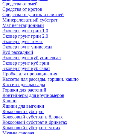
Средства от змей
Средства от кротов
Средства от улиток и слизней
Минераловатный субстрат
Мат вегетационный
Эковер грунт грин 1.0
Эковер грунт грин 2.0
Эковер грунт томат
Эковер грунт универсал
Куб рассадный
Эковер грунт куб универсал
Эковер грунт куб грин
Эковер грунт куб салат
Пробка для проращивания
Кассеты для рассады, горшки, кашпо
Кассеты для рассады
Горшки для растений
Контейнеры для крупномеров
Кашпо
Ящики для выгонки
Кокосовый субстрат
Кокосовый субстрат в блоках
Кокосовый субстрат в брикетах
Кокосовый субстрат в матах
Мульча садовая