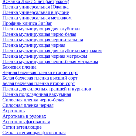
Южанка Люкс 5 лет (метражом)
Пленка универсальная Южанка
Пленка универсальная в рулоне
Пленка универсальная метражом
Профиль клипса ЗигЗаг
Пленка мульчирующая для клубники
Пленка мульчирующая черно-белая
Пленка мульчирующая черно-стальная
Пленка мульчирующая черная
Пленка мульчирующая для клубники метражом
Пленка мульчирующая черная метражом
Пленка мульчирующая черно-белая метражом
Бахчевая пленка
Черная бахчевая пленка второй сорт
Белая бахчевая пленка высший сорт
Белая бахчевая пленка второй сорт
Пленка для силосных траншей и курганов
Пленка подкладочная вакуумная
Силосная пленка черно-белая
Силосная пленка черная
Агроткань
Агроткань в рулонах
Агроткань фасованная
Сетки затеняющие
Сетка затеняющая фасованная