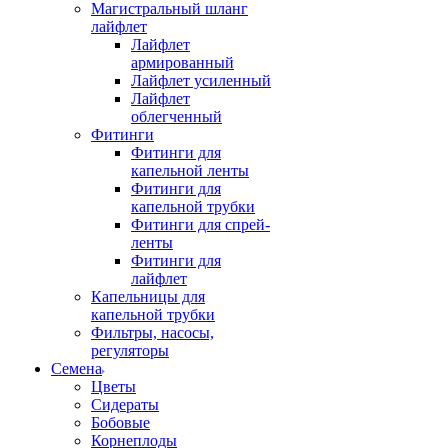
Магистральный шланг
лайфлет
Лайфлет
армированный
Лайфлет усиленный
Лайфлет
облегченный
Фитинги
Фитинги для
капельной ленты
Фитинги для
капельной трубки
Фитинги для спрей-
ленты
Фитинги для
лайфлет
Капельницы для
капельной трубки
Фильтры, насосы,
регуляторы
Семена
Цветы
Сидераты
Бобовые
Корнеплоды