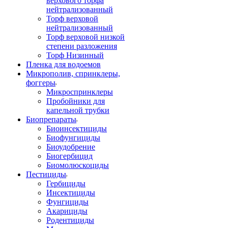
верхового торфа
нейтрализованный
Торф верховой
нейтрализованный
Торф верховой низкой
степени разложения
Торф Низинный
Пленка для водоемов
Микрополив, спринклеры,
фоггеры
Микроспринклеры
Пробойники для
капельной трубки
Биопрепараты
Биоинсектициды
Биофунгициды
Биоудобрение
Биогербицид
Биомолюскоциды
Пестициды
Гербициды
Инсектициды
Фунгициды
Акарициды
Родентициды