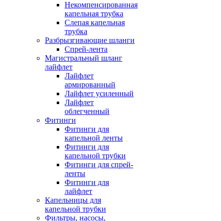
Некомпенсированная
капельная трубка
Слепая капельная
трубка
Разбрызгивающие шланги
Спрей-лента
Магистральный шланг
лайфлет
Лайфлет
армированный
Лайфлет усиленный
Лайфлет
облегченный
Фитинги
Фитинги для
капельной ленты
Фитинги для
капельной трубки
Фитинги для спрей-
ленты
Фитинги для
лайфлет
Капельницы для
капельной трубки
Фильтры, насосы,