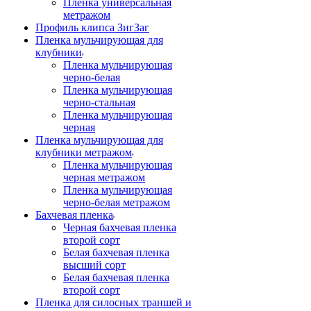
Пленка универсальная
метражом
Профиль клипса ЗигЗаг
Пленка мульчирующая для
клубники
Пленка мульчирующая
черно-белая
Пленка мульчирующая
черно-стальная
Пленка мульчирующая
черная
Пленка мульчирующая для
клубники метражом
Пленка мульчирующая
черная метражом
Пленка мульчирующая
черно-белая метражом
Бахчевая пленка
Черная бахчевая пленка
второй сорт
Белая бахчевая пленка
высший сорт
Белая бахчевая пленка
второй сорт
Пленка для силосных траншей и