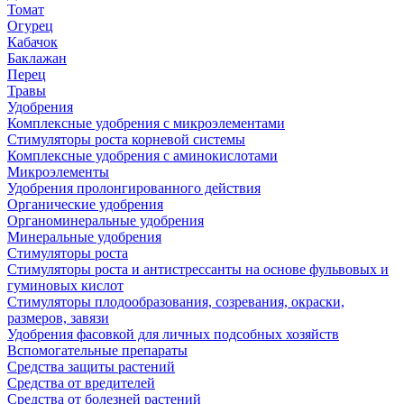
Томат
Огурец
Кабачок
Баклажан
Перец
Травы
Удобрения
Комплексные удобрения с микроэлементами
Стимуляторы роста корневой системы
Комплексные удобрения с аминокислотами
Микроэлементы
Удобрения пролонгированного действия
Органические удобрения
Органоминеральные удобрения
Минеральные удобрения
Стимуляторы роста
Стимуляторы роста и антистрессанты на основе фульвовых и
гуминовых кислот
Стимуляторы плодообразования, созревания, окраски,
размеров, завязи
Удобрения фасовкой для личных подсобных хозяйств
Вспомогательные препараты
Средства защиты растений
Средства от вредителей
Средства от болезней растений