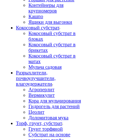
Контейнеры для
крупномеров
Кашпо
Ящики для выгонки
Кокосовый субстрат
Кокосовый субстрат в
блоках
Кокосовый субстрат в
брикетах
Кокосовый субстрат в
матах
Мульча садовая
Разрыхлители,
почвоулучшители,
влагоудержатели
Агроперлит
Вермикулит
Кора для мульчирования
Гидрогель для растений
Цеолит
Доломитовая мука
Торф, грунт, субстрат
Грунт торфяной
Субстрат на основе