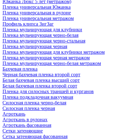
Южанка Люкс 5 лет (метражом)
Пленка универсальная Южанка
Пленка универсальная в рулоне
Пленка универсальная метражом
Профиль клипса ЗигЗаг
Пленка мульчирующая для клубники
Пленка мульчирующая черно-белая
Пленка мульчирующая черно-стальная
Пленка мульчирующая черная
Пленка мульчирующая для клубники метражом
Пленка мульчирующая черная метражом
Пленка мульчирующая черно-белая метражом
Бахчевая пленка
Черная бахчевая пленка второй сорт
Белая бахчевая пленка высший сорт
Белая бахчевая пленка второй сорт
Пленка для силосных траншей и курганов
Пленка подкладочная вакуумная
Силосная пленка черно-белая
Силосная пленка черная
Агроткань
Агроткань в рулонах
Агроткань фасованная
Сетки затеняющие
Сетка затеняющая фасованная