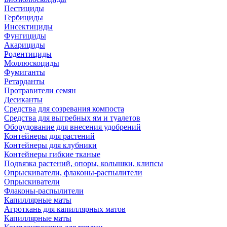
Пестициды
Гербициды
Инсектициды
Фунгициды
Акарициды
Родентициды
Моллюскоциды
Фумиганты
Ретарданты
Протравители семян
Десиканты
Средства для созревания компоста
Средства для выгребных ям и туалетов
Оборудование для внесения удобрений
Контейнеры для растений
Контейнеры для клубники
Контейнеры гибкие тканые
Подвязка растений, опоры, колышки, клипсы
Опрыскиватели, флаконы-распылители
Опрыскиватели
Флаконы-распылители
Капиллярные маты
Агроткань для капиллярных матов
Капиллярные маты