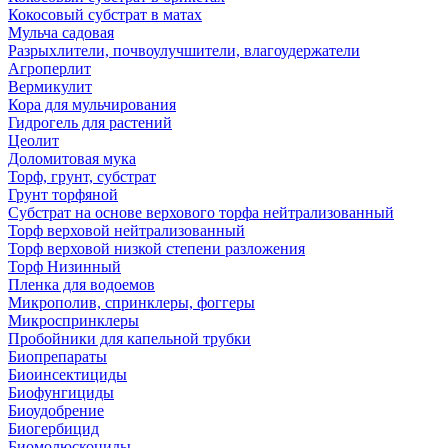
Кокосовый субстрат в матах
Мульча садовая
Разрыхлители, почвоулучшители, влагоудержатели
Агроперлит
Вермикулит
Кора для мульчирования
Гидрогель для растений
Цеолит
Доломитовая мука
Торф, грунт, субстрат
Грунт торфяной
Субстрат на основе верхового торфа нейтрализованный
Торф верховой нейтрализованный
Торф верховой низкой степени разложения
Торф Низинный
Пленка для водоемов
Микрополив, спринклеры, фоггеры
Микроспринклеры
Пробойники для капельной трубки
Биопрепараты
Биоинсектициды
Биофунгициды
Биоудобрение
Биогербицид
Биомолюскоциды