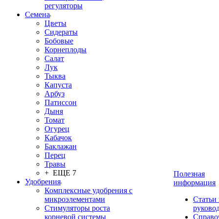
регуляторы
Семена
Цветы
Сидераты
Бобовые
Корнеплоды
Салат
Лук
Тыква
Капуста
Арбуз
Патиссон
Дыня
Томат
Огурец
Кабачок
Баклажан
Перец
Травы
+ ЕЩЕ 7
Полезная
Удобрения
информация
Комплексные удобрения с
микроэлементами
Статьи
Стимуляторы роста
руково
корневой системы
Справо