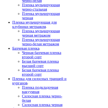
черно-белая
Пленка мульчирующая
черно-стальная
Пленка мульчирующая
черная
Пленка мульчирующая для
клубники метражом
Пленка мульчирующая
черная метражом
Пленка мульчирующая
черно-белая метражом
Бахчевая пленка
Черная бахчевая пленка
второй сорт
Белая бахчевая пленка
высший сорт
Белая бахчевая пленка
второй сорт
Пленка для силосных траншей и
курганов
Пленка подкладочная
вакуумная
Силосная пленка черно-
белая
Силосная пленка черная