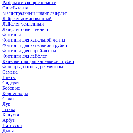
Разбрызгивающие шланги
Спрей-лента
Магистральный шланг лайфлет
Лайфлет армированный
Лайфлет усиленный
Лайфлет облегченный
Фитинги
Фитинги для капельной ленты
Фитинги для капельной трубки
Фитинги для спрей-ленты
Фитинги для лайфлет
Капельницы для капельной трубки
Фильтры, насосы, регуляторы
Семена
Цветы
Сидераты
Бобовые
Корнеплоды
Салат
Лук
Тыква
Капуста
Арбуз
Патиссон
Дыня