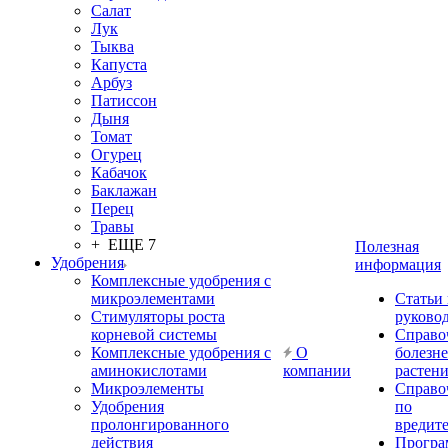
Салат
Лук
Тыква
Капуста
Арбуз
Патиссон
Дыня
Томат
Огурец
Кабачок
Баклажан
Перец
Травы
+ ЕЩЕ 7
Полезная
Удобрения
информация
Комплексные удобрения с
микроэлементами
Статьи
Стимуляторы роста
руково
корневой системы
Справо
Комплексные удобрения с
О
болезн
аминокислотами
компании
растен
Микроэлементы
Справо
Удобрения
по
пролонгированного
вредит
действия
Прогр