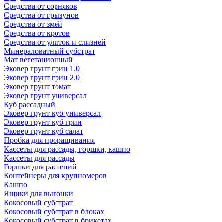
Средства от сорняков
Средства от грызунов
Средства от змей
Средства от кротов
Средства от улиток и слизней
Минераловатный субстрат
Мат вегетационный
Эковер грунт грин 1.0
Эковер грунт грин 2.0
Эковер грунт томат
Эковер грунт универсал
Куб рассадный
Эковер грунт куб универсал
Эковер грунт куб грин
Эковер грунт куб салат
Пробка для проращивания
Кассеты для рассады, горшки, кашпо
Кассеты для рассады
Горшки для растений
Контейнеры для крупномеров
Кашпо
Ящики для выгонки
Кокосовый субстрат
Кокосовый субстрат в блоках
Кокосовый субстрат в брикетах