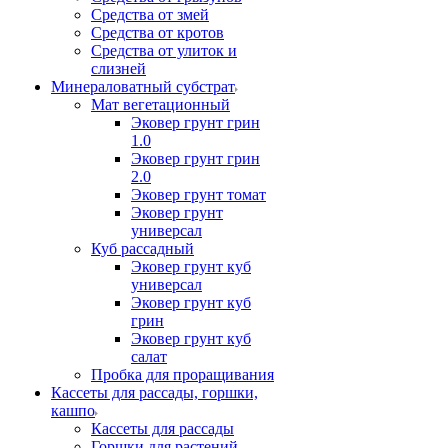
Средства от змей
Средства от кротов
Средства от улиток и
слизней
Минераловатный субстрат
Мат вегетационный
Эковер грунт грин
1.0
Эковер грунт грин
2.0
Эковер грунт томат
Эковер грунт
универсал
Куб рассадный
Эковер грунт куб
универсал
Эковер грунт куб
грин
Эковер грунт куб
салат
Пробка для проращивания
Кассеты для рассады, горшки,
кашпо
Кассеты для рассады
Горшки для растений