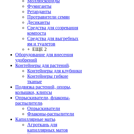
Моллюскоциды
Фумиганты
Ретарданты
Протравители семян
Десиканты
Средства для созревания
компоста
Средства для выгребных
ям и туалетов
+ ЕЩЕ 2
Оборудование для внесения
удобрений
Контейнеры для растений
Контейнеры для клубники
Контейнеры гибкие
тканые
Подвязка растений, опоры,
колышки, клипсы
Опрыскиватели, флаконы-
распылители
Опрыскиватели
Флаконы-распылители
Капиллярные маты
Агроткань для
капиллярных матов