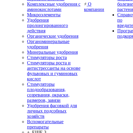
Комплексные удобрения с
О
болезн
аминокислотами
компании
растен
Микроэлементы
Справо
Удобрения
по
пролонгированного
вредит
действия
Прогр
Органические удобрения
подкор
Органоминеральные
удобрения
Минеральные удобрения
Стимуляторы роста
Стимуляторы роста и
антистрессанты на основе
фульвовых и гуминовых
кислот
Стимуляторы
плодообразования,
созревания, окраски,
размеров, завязи
Удобрения фасовкой для
личных подсобных
хозяйств
Вспомогательные
препараты
+ ЕЩЕ 3