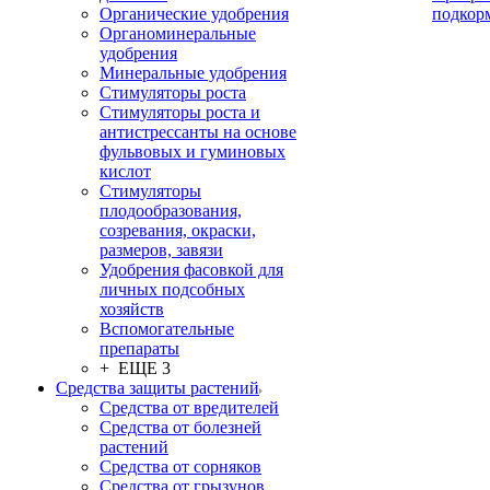
Органические удобрения
подкор
Органоминеральные
удобрения
Минеральные удобрения
Стимуляторы роста
Стимуляторы роста и
антистрессанты на основе
фульвовых и гуминовых
кислот
Стимуляторы
плодообразования,
созревания, окраски,
размеров, завязи
Удобрения фасовкой для
личных подсобных
хозяйств
Вспомогательные
препараты
+ ЕЩЕ 3
Средства защиты растений
Средства от вредителей
Средства от болезней
растений
Средства от сорняков
Средства от грызунов