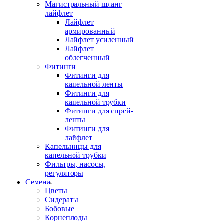
Магистральный шланг
лайфлет
Лайфлет
армированный
Лайфлет усиленный
Лайфлет
облегченный
Фитинги
Фитинги для
капельной ленты
Фитинги для
капельной трубки
Фитинги для спрей-
ленты
Фитинги для
лайфлет
Капельницы для
капельной трубки
Фильтры, насосы,
регуляторы
Семена
Цветы
Сидераты
Бобовые
Корнеплоды