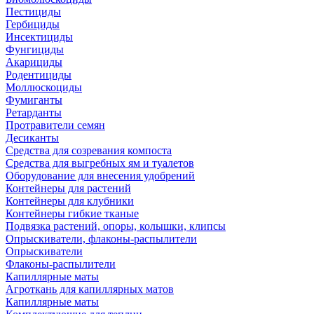
Пестициды
Гербициды
Инсектициды
Фунгициды
Акарициды
Родентициды
Моллюскоциды
Фумиганты
Ретарданты
Протравители семян
Десиканты
Средства для созревания компоста
Средства для выгребных ям и туалетов
Оборудование для внесения удобрений
Контейнеры для растений
Контейнеры для клубники
Контейнеры гибкие тканые
Подвязка растений, опоры, колышки, клипсы
Опрыскиватели, флаконы-распылители
Опрыскиватели
Флаконы-распылители
Капиллярные маты
Агроткань для капиллярных матов
Капиллярные маты