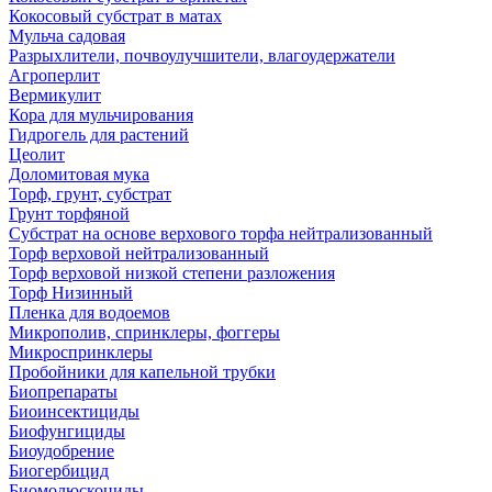
Кокосовый субстрат в матах
Мульча садовая
Разрыхлители, почвоулучшители, влагоудержатели
Агроперлит
Вермикулит
Кора для мульчирования
Гидрогель для растений
Цеолит
Доломитовая мука
Торф, грунт, субстрат
Грунт торфяной
Субстрат на основе верхового торфа нейтрализованный
Торф верховой нейтрализованный
Торф верховой низкой степени разложения
Торф Низинный
Пленка для водоемов
Микрополив, спринклеры, фоггеры
Микроспринклеры
Пробойники для капельной трубки
Биопрепараты
Биоинсектициды
Биофунгициды
Биоудобрение
Биогербицид
Биомолюскоциды