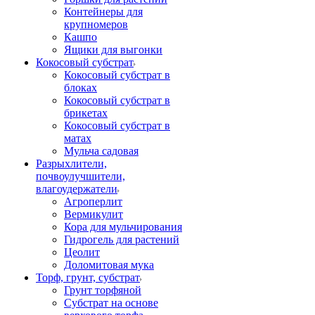
Контейнеры для
крупномеров
Кашпо
Ящики для выгонки
Кокосовый субстрат
Кокосовый субстрат в
блоках
Кокосовый субстрат в
брикетах
Кокосовый субстрат в
матах
Мульча садовая
Разрыхлители,
почвоулучшители,
влагоудержатели
Агроперлит
Вермикулит
Кора для мульчирования
Гидрогель для растений
Цеолит
Доломитовая мука
Торф, грунт, субстрат
Грунт торфяной
Субстрат на основе