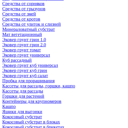
Средства от сорняков
Средства от грызунов
Средства от змей
Средства от кротов
Средства от улиток и слизней
Минераловатный субстрат
Мат вегетационный
Эковер грунт грин 1.0
Эковер грунт грин 2.0
Эковер грунт томат
Эковер грунт универсал
Куб рассадный
Эковер грунт куб универсал
Эковер грунт куб грин
Эковер грунт куб салат
Пробка для проращивания
Кассеты для рассады, горшки, кашпо
Кассеты для рассады
Горшки для растений
Контейнеры для крупномеров
Кашпо
Ящики для выгонки
Кокосовый субстрат
Кокосовый субстрат в блоках
Кокосовый субстрат в брикетах