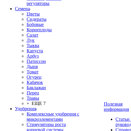
регуляторы
Семена
Цветы
Сидераты
Бобовые
Корнеплоды
Салат
Лук
Тыква
Капуста
Арбуз
Патиссон
Дыня
Томат
Огурец
Кабачок
Баклажан
Перец
Травы
+ ЕЩЕ 7
Полезная
Удобрения
информация
Комплексные удобрения с
микроэлементами
Статьи
Стимуляторы роста
руково
корневой системы
Справо