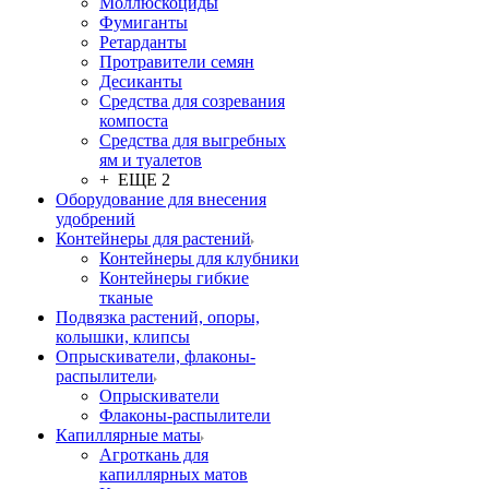
Моллюскоциды
Фумиганты
Ретарданты
Протравители семян
Десиканты
Средства для созревания
компоста
Средства для выгребных
ям и туалетов
+ ЕЩЕ 2
Оборудование для внесения
удобрений
Контейнеры для растений
Контейнеры для клубники
Контейнеры гибкие
тканые
Подвязка растений, опоры,
колышки, клипсы
Опрыскиватели, флаконы-
распылители
Опрыскиватели
Флаконы-распылители
Капиллярные маты
Агроткань для
капиллярных матов