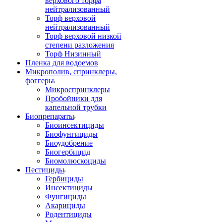
верхового торфа
нейтрализованный
Торф верховой
нейтрализованный
Торф верховой низкой
степени разложения
Торф Низинный
Пленка для водоемов
Микрополив, спринклеры,
фоггеры
Микроспринклеры
Пробойники для
капельной трубки
Биопрепараты
Биоинсектициды
Биофунгициды
Биоудобрение
Биогербицид
Биомолюскоциды
Пестициды
Гербициды
Инсектициды
Фунгициды
Акарициды
Родентициды