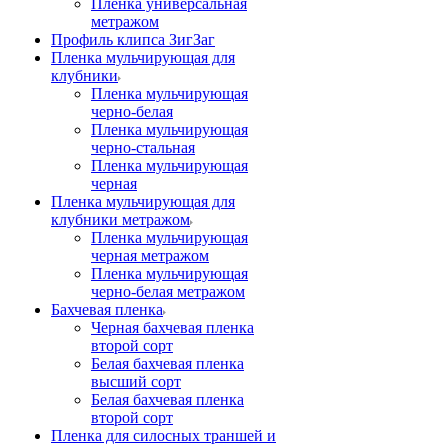
Пленка универсальная
метражом
Профиль клипса ЗигЗаг
Пленка мульчирующая для
клубники
Пленка мульчирующая
черно-белая
Пленка мульчирующая
черно-стальная
Пленка мульчирующая
черная
Пленка мульчирующая для
клубники метражом
Пленка мульчирующая
черная метражом
Пленка мульчирующая
черно-белая метражом
Бахчевая пленка
Черная бахчевая пленка
второй сорт
Белая бахчевая пленка
высший сорт
Белая бахчевая пленка
второй сорт
Пленка для силосных траншей и