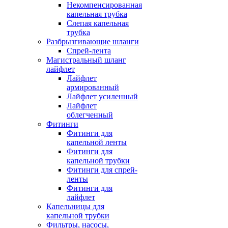
Некомпенсированная
капельная трубка
Слепая капельная
трубка
Разбрызгивающие шланги
Спрей-лента
Магистральный шланг
лайфлет
Лайфлет
армированный
Лайфлет усиленный
Лайфлет
облегченный
Фитинги
Фитинги для
капельной ленты
Фитинги для
капельной трубки
Фитинги для спрей-
ленты
Фитинги для
лайфлет
Капельницы для
капельной трубки
Фильтры, насосы,