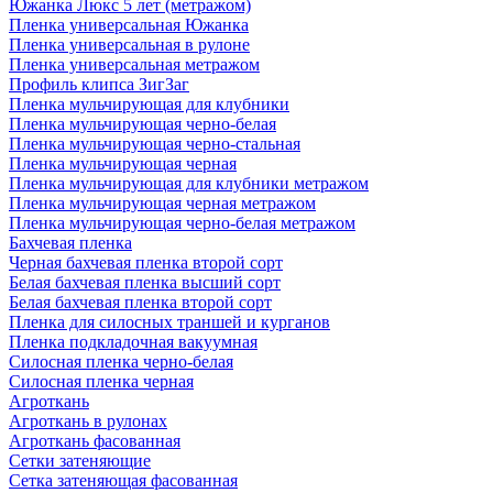
Южанка Люкс 5 лет (метражом)
Пленка универсальная Южанка
Пленка универсальная в рулоне
Пленка универсальная метражом
Профиль клипса ЗигЗаг
Пленка мульчирующая для клубники
Пленка мульчирующая черно-белая
Пленка мульчирующая черно-стальная
Пленка мульчирующая черная
Пленка мульчирующая для клубники метражом
Пленка мульчирующая черная метражом
Пленка мульчирующая черно-белая метражом
Бахчевая пленка
Черная бахчевая пленка второй сорт
Белая бахчевая пленка высший сорт
Белая бахчевая пленка второй сорт
Пленка для силосных траншей и курганов
Пленка подкладочная вакуумная
Силосная пленка черно-белая
Силосная пленка черная
Агроткань
Агроткань в рулонах
Агроткань фасованная
Сетки затеняющие
Сетка затеняющая фасованная