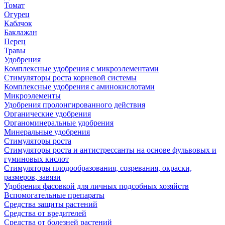
Томат
Огурец
Кабачок
Баклажан
Перец
Травы
Удобрения
Комплексные удобрения с микроэлементами
Стимуляторы роста корневой системы
Комплексные удобрения с аминокислотами
Микроэлементы
Удобрения пролонгированного действия
Органические удобрения
Органоминеральные удобрения
Минеральные удобрения
Стимуляторы роста
Стимуляторы роста и антистрессанты на основе фульвовых и
гуминовых кислот
Стимуляторы плодообразования, созревания, окраски,
размеров, завязи
Удобрения фасовкой для личных подсобных хозяйств
Вспомогательные препараты
Средства защиты растений
Средства от вредителей
Средства от болезней растений