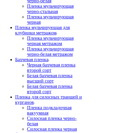
черно-белая
Пленка мульчирующая
черно-стальная
Пленка мульчирующая
черная
Пленка мульчирующая для
клубники метражом
Пленка мульчирующая
черная метражом
Пленка мульчирующая
черно-белая метражом
Бахчевая пленка
Черная бахчевая пленка
второй сорт
Белая бахчевая пленка
высший сорт
Белая бахчевая пленка
второй сорт
Пленка для силосных траншей и
курганов
Пленка подкладочная
вакуумная
Силосная пленка черно-
белая
Силосная пленка черная