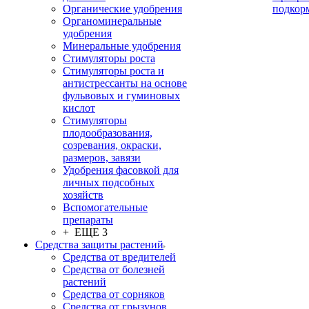
Органические удобрения
подкор
Органоминеральные
удобрения
Минеральные удобрения
Стимуляторы роста
Стимуляторы роста и
антистрессанты на основе
фульвовых и гуминовых
кислот
Стимуляторы
плодообразования,
созревания, окраски,
размеров, завязи
Удобрения фасовкой для
личных подсобных
хозяйств
Вспомогательные
препараты
+ ЕЩЕ 3
Средства защиты растений
Средства от вредителей
Средства от болезней
растений
Средства от сорняков
Средства от грызунов