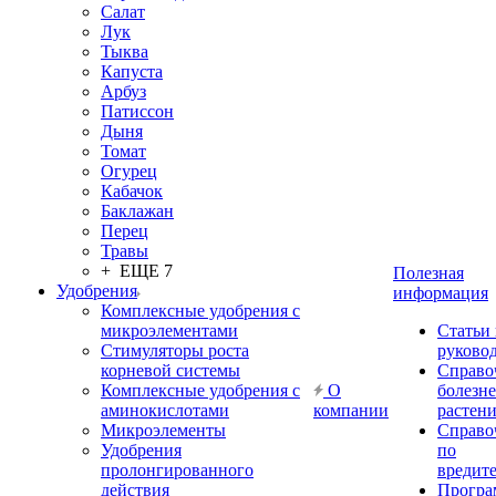
Салат
Лук
Тыква
Капуста
Арбуз
Патиссон
Дыня
Томат
Огурец
Кабачок
Баклажан
Перец
Травы
+ ЕЩЕ 7
Полезная
Удобрения
информация
Комплексные удобрения с
микроэлементами
Статьи
Стимуляторы роста
руково
корневой системы
Справо
Комплексные удобрения с
О
болезн
аминокислотами
компании
растен
Микроэлементы
Справо
Удобрения
по
пролонгированного
вредит
действия
Прогр