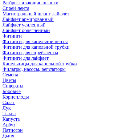
Разбрызгивающие шланги
Спрей-лента
Магистральный шланг лайфлет
Лайфлет армированный
Лайфлет усиленный
Лайфлет облегченный
Фитинги
Фитинги для капельной ленты
Фитинги для капельной трубки
Фитинги для спрей-ленты
Фитинги для лайфлет
Капельницы для капельной трубки
Фильтры, насосы, регуляторы
Семена
Цветы
Сидераты
Бобовые
Корнеплоды
Салат
Лук
Тыква
Капуста
Арбуз
Патиссон
Дыня