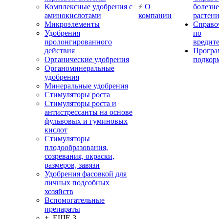
Комплексные удобрения с
О
болезн
аминокислотами
компании
растен
Микроэлементы
Справо
Удобрения
по
пролонгированного
вредит
действия
Прогр
Органические удобрения
подкор
Органоминеральные
удобрения
Минеральные удобрения
Стимуляторы роста
Стимуляторы роста и
антистрессанты на основе
фульвовых и гуминовых
кислот
Стимуляторы
плодообразования,
созревания, окраски,
размеров, завязи
Удобрения фасовкой для
личных подсобных
хозяйств
Вспомогательные
препараты
+ ЕЩЕ 3