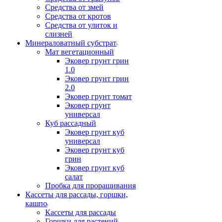
Средства от змей
Средства от кротов
Средства от улиток и
слизней
Минераловатный субстрат
Мат вегетационный
Эковер грунт грин
1.0
Эковер грунт грин
2.0
Эковер грунт томат
Эковер грунт
универсал
Куб рассадный
Эковер грунт куб
универсал
Эковер грунт куб
грин
Эковер грунт куб
салат
Пробка для проращивания
Кассеты для рассады, горшки,
кашпо
Кассеты для рассады
Горшки для растений