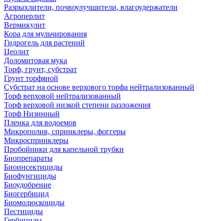
Разрыхлители, почвоулучшители, влагоудержатели
Агроперлит
Вермикулит
Кора для мульчирования
Гидрогель для растений
Цеолит
Доломитовая мука
Торф, грунт, субстрат
Грунт торфяной
Субстрат на основе верхового торфа нейтрализованный
Торф верховой нейтрализованный
Торф верховой низкой степени разложения
Торф Низинный
Пленка для водоемов
Микрополив, спринклеры, фоггеры
Микроспринклеры
Пробойники для капельной трубки
Биопрепараты
Биоинсектициды
Биофунгициды
Биоудобрение
Биогербицид
Биомолюскоциды
Пестициды
Гербициды