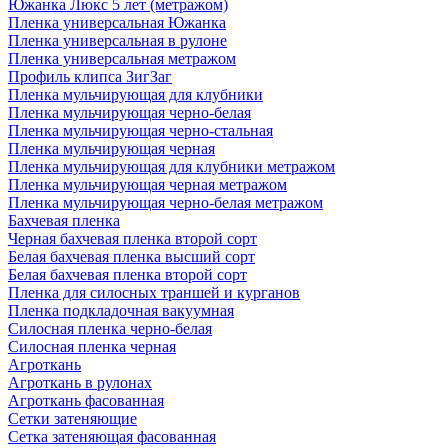
Южанка Люкс 5 лет (метражом)
Пленка универсальная Южанка
Пленка универсальная в рулоне
Пленка универсальная метражом
Профиль клипса ЗигЗаг
Пленка мульчирующая для клубники
Пленка мульчирующая черно-белая
Пленка мульчирующая черно-стальная
Пленка мульчирующая черная
Пленка мульчирующая для клубники метражом
Пленка мульчирующая черная метражом
Пленка мульчирующая черно-белая метражом
Бахчевая пленка
Черная бахчевая пленка второй сорт
Белая бахчевая пленка высший сорт
Белая бахчевая пленка второй сорт
Пленка для силосных траншей и курганов
Пленка подкладочная вакуумная
Силосная пленка черно-белая
Силосная пленка черная
Агроткань
Агроткань в рулонах
Агроткань фасованная
Сетки затеняющие
Сетка затеняющая фасованная