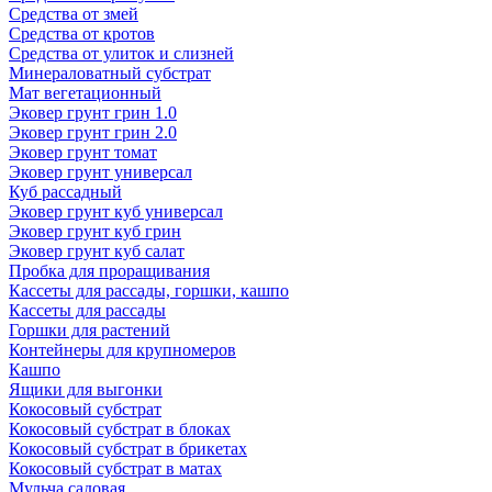
Средства от змей
Средства от кротов
Средства от улиток и слизней
Минераловатный субстрат
Мат вегетационный
Эковер грунт грин 1.0
Эковер грунт грин 2.0
Эковер грунт томат
Эковер грунт универсал
Куб рассадный
Эковер грунт куб универсал
Эковер грунт куб грин
Эковер грунт куб салат
Пробка для проращивания
Кассеты для рассады, горшки, кашпо
Кассеты для рассады
Горшки для растений
Контейнеры для крупномеров
Кашпо
Ящики для выгонки
Кокосовый субстрат
Кокосовый субстрат в блоках
Кокосовый субстрат в брикетах
Кокосовый субстрат в матах
Мульча садовая