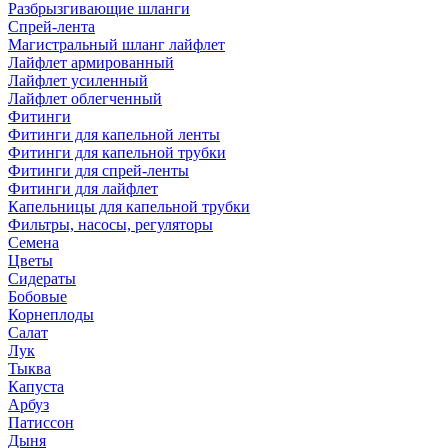
Разбрызгивающие шланги
Спрей-лента
Магистральный шланг лайфлет
Лайфлет армированный
Лайфлет усиленный
Лайфлет облегченный
Фитинги
Фитинги для капельной ленты
Фитинги для капельной трубки
Фитинги для спрей-ленты
Фитинги для лайфлет
Капельницы для капельной трубки
Фильтры, насосы, регуляторы
Семена
Цветы
Сидераты
Бобовые
Корнеплоды
Салат
Лук
Тыква
Капуста
Арбуз
Патиссон
Дыня