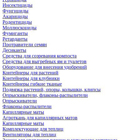
Инсектициды
Фунгициды
Акарициды
Родентициды
Моллюскоциды
Фумиганты
Ретарданты
Протравители семян
Десиканты
Средства для созревания компоста
Средства для выгребных ям и туалетов
Оборудование для внесения удобрений
Контейнеры для растений
Контейнеры для клубники
Контейнеры гибкие тканые
Подвязка растений, опоры, колышки, клипсы
Опрыскиватели, флаконы-распылители
Опрыскиватели
Флаконы-распылители
Капиллярные маты
Агроткань для капиллярных матов
Капиллярные маты
Комплектующие для теплиц
Вентиляторы для теплиц