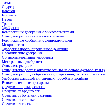
Томат
Огурец
Кабачок
Баклажан
Перец
Травы
Удобрения
Комплексные удобрения с микроэлементами
Стимуляторы роста корневой системы
Комплексные удобрения с аминокислотами
Микроэлементы
Удобрения пролонгированного действия
Органические удобрения
Органоминеральные удобрения
Минеральные удобрения
Стимуляторы роста
Стимуляторы роста и антистрессанты на основе фульвовых и 
Стимуляторы плодообразования, созревания, окраски, размеров,
Удобрения фасовкой для личных подсобных хозяйств
Вспомогательные препараты
Средства защиты растений
Средства от вредителей
Средства от болезней растений
Средства от сорняков
Средства от грызунов