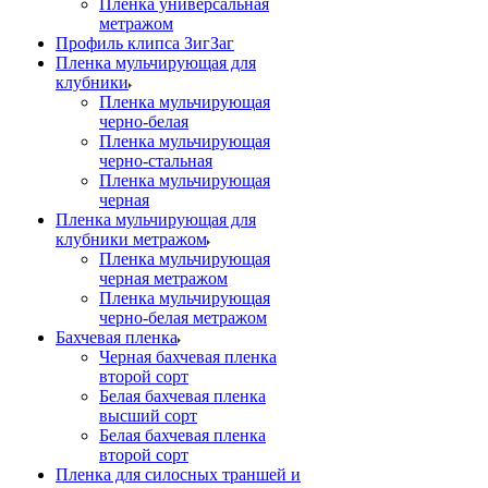
Пленка универсальная
метражом
Профиль клипса ЗигЗаг
Пленка мульчирующая для
клубники
Пленка мульчирующая
черно-белая
Пленка мульчирующая
черно-стальная
Пленка мульчирующая
черная
Пленка мульчирующая для
клубники метражом
Пленка мульчирующая
черная метражом
Пленка мульчирующая
черно-белая метражом
Бахчевая пленка
Черная бахчевая пленка
второй сорт
Белая бахчевая пленка
высший сорт
Белая бахчевая пленка
второй сорт
Пленка для силосных траншей и