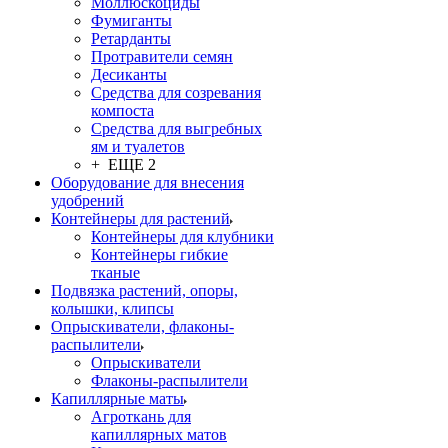
Моллюскоциды
Фумиганты
Ретарданты
Протравители семян
Десиканты
Средства для созревания
компоста
Средства для выгребных
ям и туалетов
+ ЕЩЕ 2
Оборудование для внесения
удобрений
Контейнеры для растений
Контейнеры для клубники
Контейнеры гибкие
тканые
Подвязка растений, опоры,
колышки, клипсы
Опрыскиватели, флаконы-
распылители
Опрыскиватели
Флаконы-распылители
Капиллярные маты
Агроткань для
капиллярных матов