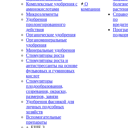
Комплексные удобрения с
О
болезн
аминокислотами
компании
растен
Микроэлементы
Справо
Удобрения
по
пролонгированного
вредит
действия
Прогр
Органические удобрения
подкор
Органоминеральные
удобрения
Минеральные удобрения
Стимуляторы роста
Стимуляторы роста и
антистрессанты на основе
фульвовых и гуминовых
кислот
Стимуляторы
плодообразования,
созревания, окраски,
размеров, завязи
Удобрения фасовкой для
личных подсобных
хозяйств
Вспомогательные
препараты
+ ЕЩЕ 3