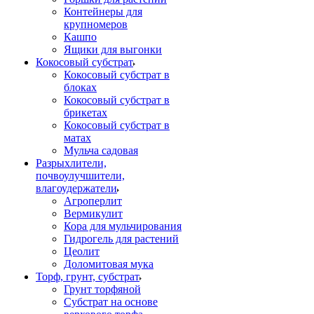
Контейнеры для
крупномеров
Кашпо
Ящики для выгонки
Кокосовый субстрат
Кокосовый субстрат в
блоках
Кокосовый субстрат в
брикетах
Кокосовый субстрат в
матах
Мульча садовая
Разрыхлители,
почвоулучшители,
влагоудержатели
Агроперлит
Вермикулит
Кора для мульчирования
Гидрогель для растений
Цеолит
Доломитовая мука
Торф, грунт, субстрат
Грунт торфяной
Субстрат на основе