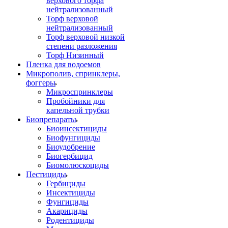
верхового торфа
нейтрализованный
Торф верховой
нейтрализованный
Торф верховой низкой
степени разложения
Торф Низинный
Пленка для водоемов
Микрополив, спринклеры,
фоггеры
Микроспринклеры
Пробойники для
капельной трубки
Биопрепараты
Биоинсектициды
Биофунгициды
Биоудобрение
Биогербицид
Биомолюскоциды
Пестициды
Гербициды
Инсектициды
Фунгициды
Акарициды
Родентициды