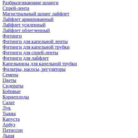
Разбрызгивающие шланги
Спрей-лента
Магистральный шланг лайфлет
Лайфлет армированный
Лайфлет усиленный
Лайфлет облегченный
Фитинги
Фитинги для капельной ленты
Фитинги для капельной трубки
Фитинги для спрей-ленты
Фитинги для лайфлет
Капельницы для капельной трубки
Фильтры, насосы, регуляторы
Семена
Цветы
Сидераты
Бобовые
Корнеплоды
Салат
Лук
Тыква
Капуста
Арбуз
Патиссон
Дыня