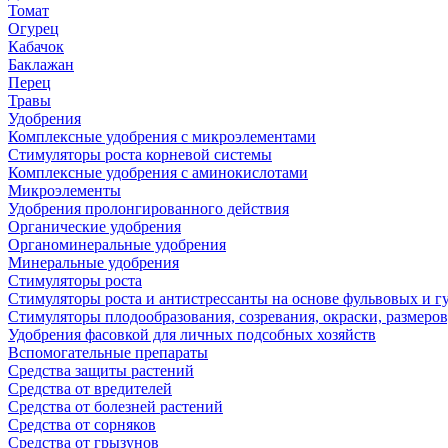
Томат
Огурец
Кабачок
Баклажан
Перец
Травы
Удобрения
Комплексные удобрения с микроэлементами
Стимуляторы роста корневой системы
Комплексные удобрения с аминокислотами
Микроэлементы
Удобрения пролонгированного действия
Органические удобрения
Органоминеральные удобрения
Минеральные удобрения
Стимуляторы роста
Стимуляторы роста и антистрессанты на основе фульвовых и 
Стимуляторы плодообразования, созревания, окраски, размеров,
Удобрения фасовкой для личных подсобных хозяйств
Вспомогательные препараты
Средства защиты растений
Средства от вредителей
Средства от болезней растений
Средства от сорняков
Средства от грызунов