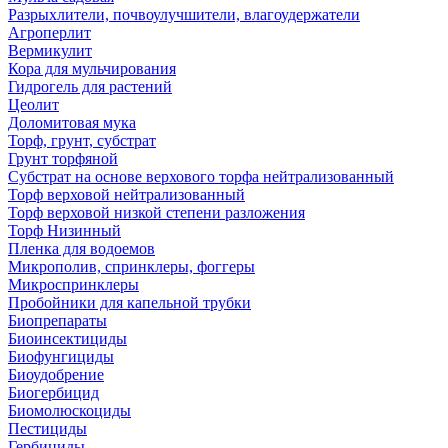
Разрыхлители, почвоулучшители, влагоудержатели
Агроперлит
Вермикулит
Кора для мульчирования
Гидрогель для растений
Цеолит
Доломитовая мука
Торф, грунт, субстрат
Грунт торфяной
Субстрат на основе верхового торфа нейтрализованный
Торф верховой нейтрализованный
Торф верховой низкой степени разложения
Торф Низинный
Пленка для водоемов
Микрополив, спринклеры, фоггеры
Микроспринклеры
Пробойники для капельной трубки
Биопрепараты
Биоинсектициды
Биофунгициды
Биоудобрение
Биогербицид
Биомолюскоциды
Пестициды
Гербициды