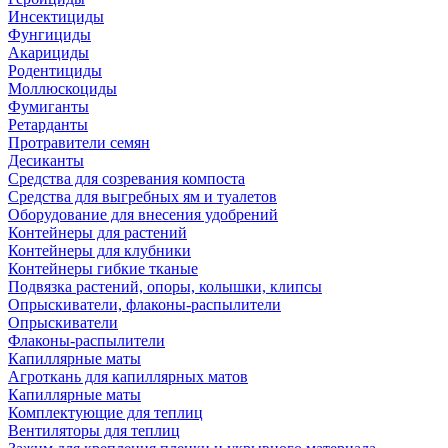
Инсектициды
Фунгициды
Акарициды
Родентициды
Моллюскоциды
Фумиганты
Ретарданты
Протравители семян
Десиканты
Средства для созревания компоста
Средства для выгребных ям и туалетов
Оборудование для внесения удобрений
Контейнеры для растений
Контейнеры для клубники
Контейнеры гибкие тканые
Подвязка растений, опоры, колышки, клипсы
Опрыскиватели, флаконы-распылители
Опрыскиватели
Флаконы-распылители
Капиллярные маты
Агроткань для капиллярных матов
Капиллярные маты
Комплектующие для теплиц
Вентиляторы для теплиц