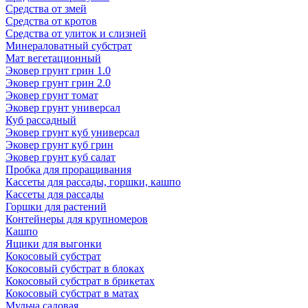
Средства от змей
Средства от кротов
Средства от улиток и слизней
Минераловатный субстрат
Мат вегетационный
Эковер грунт грин 1.0
Эковер грунт грин 2.0
Эковер грунт томат
Эковер грунт универсал
Куб рассадный
Эковер грунт куб универсал
Эковер грунт куб грин
Эковер грунт куб салат
Пробка для проращивания
Кассеты для рассады, горшки, кашпо
Кассеты для рассады
Горшки для растений
Контейнеры для крупномеров
Кашпо
Ящики для выгонки
Кокосовый субстрат
Кокосовый субстрат в блоках
Кокосовый субстрат в брикетах
Кокосовый субстрат в матах
Мульча садовая